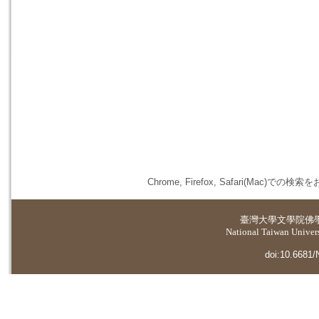
Chrome, Firefox, Safari(
臺灣大學
文學院佛
National Taiwan Universi
doi:10.6681