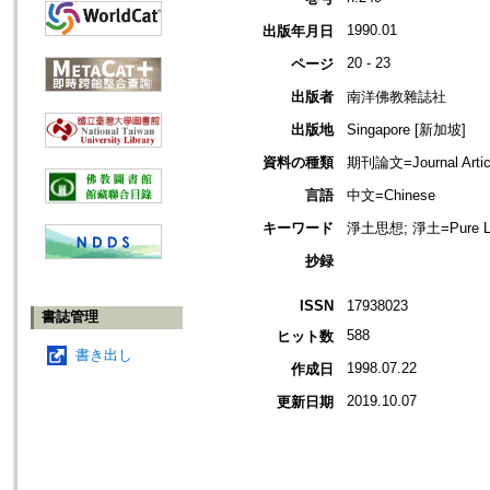
1990.01
出版年月日
20 - 23
ページ
出版者
南洋佛教雜誌社
出版地
Singapore [新加坡]
資料の種類
期刊論文=Journal Artic
言語
中文=Chinese
キーワード
淨土思想; 淨土=Pure La
抄録
ISSN
17938023
書誌管理
588
ヒット数
書き出し
1998.07.22
作成日
2019.10.07
更新日期