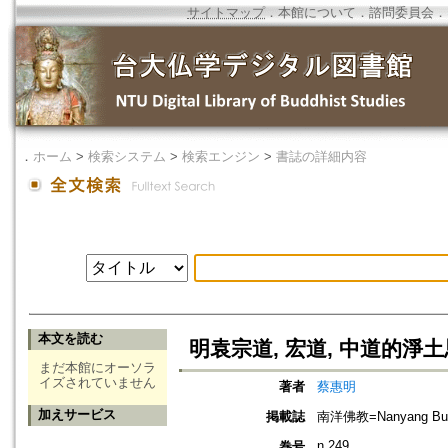
サイトマップ
．
本館について
．
諮問委員会
．
．
ホーム
>
検索システム
>
検索エンジン
>
書誌の詳細内容
本文を読む
明袁宗道, 宏道, 中道的淨
まだ本館にオーソラ
イズされていません
著者
蔡惠明
加えサービス
掲載誌
南洋佛教=Nanyang Bud
n.249
巻号