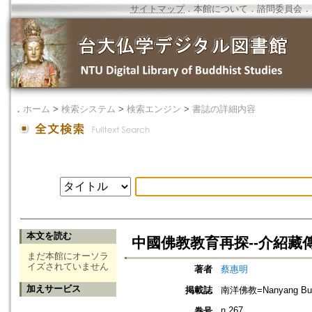
サイトマップ
．
本館について
．
諮問委員会
．
．
ホーム
>
検索システム
>
検索エンジン
>
書誌の詳細内容
本文を読む
中國佛教教育再探--介紹藏
まだ本館にオーソラ
イズされていません
著者
蔡惠明
加えサービス
掲載誌
南洋佛教=Nanyang Bud
n.267
巻号