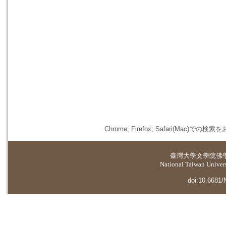
Chrome, Firefox, Safari(
臺灣大學
文學院佛
National Taiwan Universi
doi:10.6681