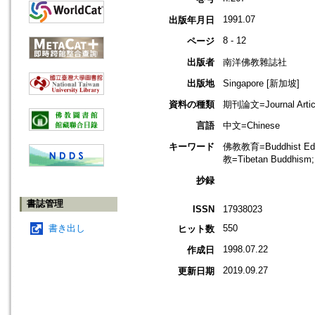
1991.07
出版年月日
8 - 12
ページ
出版者
南洋佛教雜誌社
出版地
Singapore [新加坡]
資料の種類
期刊論文=Journal Artic
言語
中文=Chinese
キーワード
佛教教育=Buddhist E
教=Tibetan Buddhis
抄録
書誌管理
ISSN
17938023
書き出し
550
ヒット数
1998.07.22
作成日
2019.09.27
更新日期