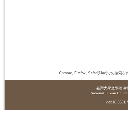
Chrome, Firefox, Safari(
臺灣大學
文學院佛
National Taiwan Universi
doi:10.6681