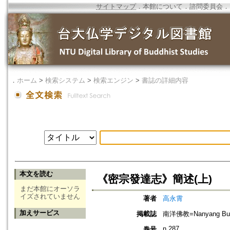
サイトマップ
．
本館について
．
諮問委員会
．
．
ホーム
>
検索システム
>
検索エンジン
>
書誌の詳細内容
本文を読む
《密宗發達志》簡述(上)
まだ本館にオーソラ
イズされていません
著者
高永霄
加えサービス
掲載誌
南洋佛教=Nanyang Bud
n.287
巻号