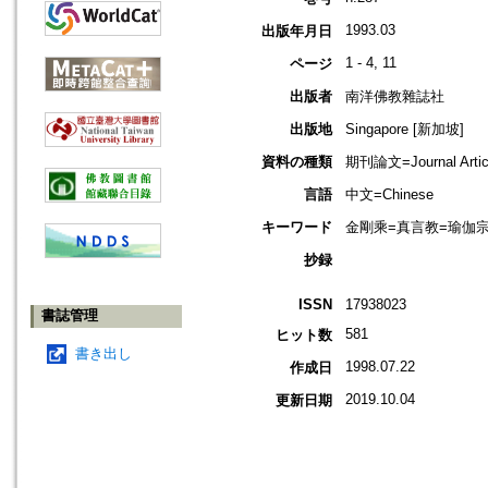
1993.03
出版年月日
1 - 4, 11
ページ
出版者
南洋佛教雜誌社
出版地
Singapore [新加坡]
資料の種類
期刊論文=Journal Artic
言語
中文=Chinese
キーワード
金剛乘=真言教=瑜伽宗=坦特羅佛
抄録
ISSN
17938023
書誌管理
581
ヒット数
書き出し
1998.07.22
作成日
2019.10.04
更新日期