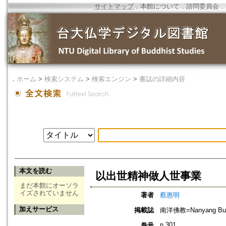
サイトマップ
．
本館について
．
諮問委員会
．
．
ホーム
>
検索システム
>
検索エンジン
>
書誌の詳細内容
本文を読む
以出世精神做人世事業
まだ本館にオーソラ
イズされていません
著者
蔡惠明
加えサービス
掲載誌
南洋佛教=Nanyang Bud
n.301
巻号