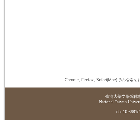
Chrome, Firefox, Safari(
臺灣大學
文學院佛
National Taiwan Universi
doi:10.6681