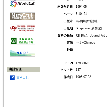
1994.05
出版年月日
6-10, 21
ページ
出版者
南洋佛教雜誌社
出版地
Singapore [新加坡]
資料の種類
期刊論文=Journal Artic
言語
中文=Chinese
抄録
ISSN
17938023
書誌管理
637
ヒット数
1998.07.22
作成日
書き出し