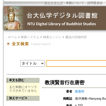
サイトマップ
．
本館について
．
諮問委員会
．
．
ホーム
>
検索システム
>
検索エンジン
>
書誌の詳細内容
本文を読む
教演賢首行在唐密
まだ本館にオーソラ
イズされていません
著者
蔡惠明
加えサービス
掲載誌
南洋佛教=Nanyang Bud
n.310
巻号