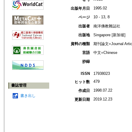
1995.02
出版年月日
10 - 13, 8
ページ
出版者
南洋佛教雜誌社
出版地
Singapore [新加坡]
資料の種類
期刊論文=Journal Artic
言語
中文=Chinese
抄録
ISSN
17938023
479
ヒット数
書誌管理
1998.07.22
作成日
書き出し
2019.12.23
更新日期