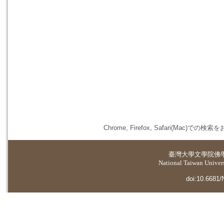
Chrome, Firefox, Safari(
臺灣大學
文學院佛
National Taiwan Universi
doi:10.6681