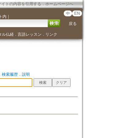
サイトの内容を引用する
．
ホームページへ
中
EN
ト内
｜
戻る
タル仏経
言語レッスン
リンク
．
．
．
検索履歴
．
説明