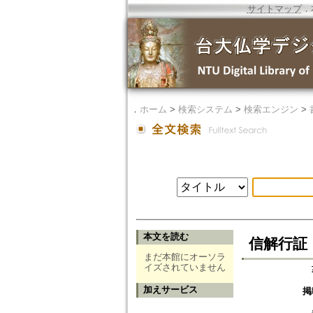
サイトマップ
．
．
ホーム
>
検索システム
>
検索エンジン
>
本文を読む
信解行証
まだ本館にオーソラ
イズされていません
加えサービス
掲