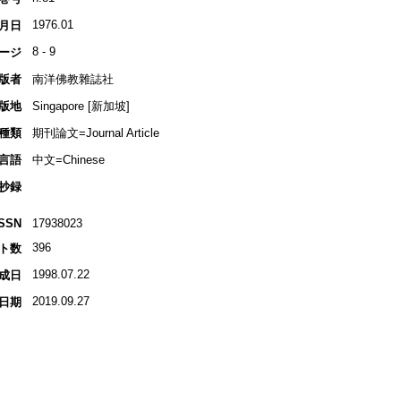
1976.01
月日
8 - 9
ージ
版者
南洋佛教雜誌社
版地
Singapore [新加坡]
種類
期刊論文=Journal Article
言語
中文=Chinese
抄録
ISSN
17938023
396
ト数
1998.07.22
成日
2019.09.27
日期