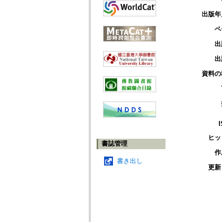
出版年
ペ
出
出
資料の
ヒッ
書誌管理
作
書き出し
更新