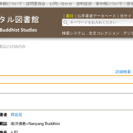
本館について
．
諮問委員会
．
お問い合わせ
．
資料提供
．
著作権について
．
当
｜
書目
｜
仏学著者データベース
｜
当サイ
検索システム
全文コレクション
デジ
．
．
書誌の詳細内容
詳細検索
著者
釋寂晃
載誌
南洋佛教=Nanyang Buddhist
n.81
巻号