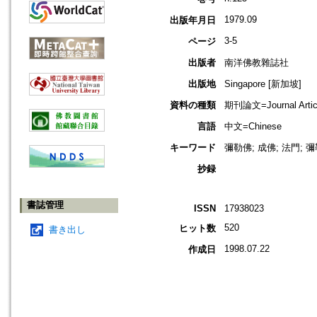
1979.09
出版年月日
3-5
ページ
出版者
南洋佛教雜誌社
出版地
Singapore [新加坡]
資料の種類
期刊論文=Journal Artic
言語
中文=Chinese
キーワード
彌勒佛; 成佛; 法門; 彌
抄録
書誌管理
ISSN
17938023
520
ヒット数
書き出し
1998.07.22
作成日