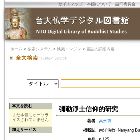
サイトマップ
．
本館について
．
諮問委員会
．
．
ホーム
>
検索システム
>
検索エンジン
>
書誌の詳細内容
本文を読む
彌勒淨土信仰的研究
まだ本館にオーソラ
イズされていません
著者
高永霄
加えサービス
掲載誌
南洋佛教=Nanyang Bud
n.125
巻号