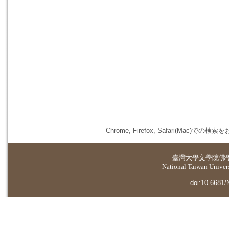
Chrome, Firefox, Safari(
臺灣大學
文學院佛
National Taiwan Universi
doi:10.6681