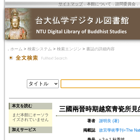
サイトマップ
．
本館について
．
諮問委員会
．
．
ホーム
>
検索システム
>
検索エンジン
>
書誌の詳細内容
本文を読む
三國兩晉時期越窯青瓷所見
まだ本館にオーソラ
イズされていません
著者
謝明良 (著)
加えサービス
掲載誌
故宮學術季刊=The Nationa
巻号
v.3 n.1 秋季號