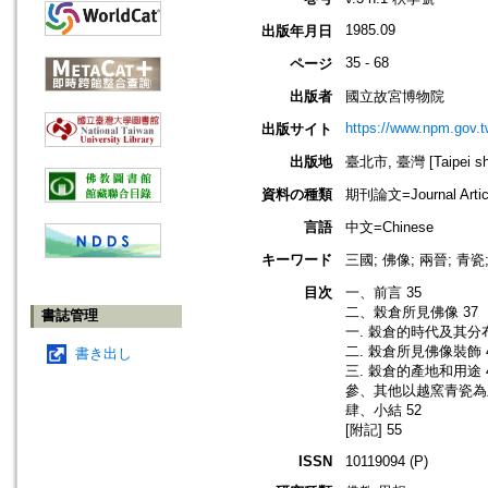
1985.09
出版年月日
35 - 68
ページ
出版者
國立故宮博物院
https://www.npm.gov.t
出版サイト
出版地
臺北市, 臺灣 [Taipei shi
資料の種類
期刊論文=Journal Artic
言語
中文=Chinese
キーワード
三國; 佛像; 兩晉; 青瓷
目次
一、前言 35
二、榖倉所見佛像 37
書誌管理
一. 穀倉的時代及其分布
二. 榖倉所見佛像裝飾 
書き出し
三. 穀倉的產地和用途 
參、其他以越窯青瓷為
肆、小結 52
[附記] 55
ISSN
10119094 (P)