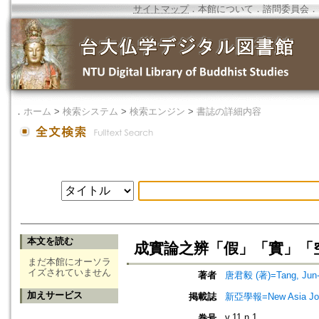
サイトマップ
．
本館について
．
諮問委員会
．
．
ホーム
>
検索システム
>
検索エンジン
>
書誌の詳細内容
本文を読む
成實論之辨「假」「實」「
まだ本館にオーソラ
イズされていません
著者
唐君毅 (著)=Tang, Jun-y
加えサービス
掲載誌
新亞學報=New Asia Jou
v.11 n.1
巻号