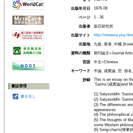
1976.08
出版年月日
1 - 36
ページ
出版者
新亞研究所
http://newasia.proj.hke
出版サイト
出版地
九龍, 香港, 中國 [Kowloo
資料の種類
期刊論文=Journal Artic
言語
中文=Chinese
キーワード
中論; 成實論; 空; 假名
This is an essay on th
抄録
`Sastra`(成實論)and Madh
書誌管理
(1) Satyssiddhi-`Sast
書き出し
(2) Satyasiddhi-`Sas
(3) The differences a
appearances.
(4) The philosophical 
(5) The thoughts of M
some Western philosop
(6) Seng-chao's(僧肇)t