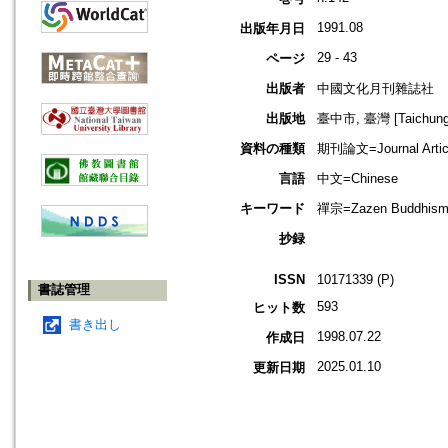
1991.08
出版年月日
29 - 43
ページ
出版者
中國文化月刊雜誌社
出版地
臺中市, 臺灣 [Taichung s
資料の種類
期刊論文=Journal Artic
言語
中文=Chinese
キーワード
禪宗=Zazen Buddhism
抄録
ISSN
10171339 (P)
書誌管理
593
ヒット数
書き出し
1998.07.22
作成日
2025.01.10
更新日期