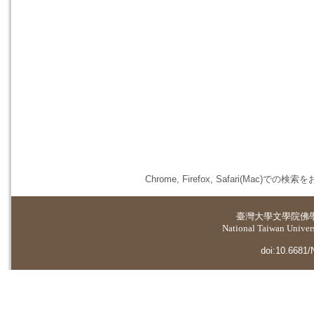
Chrome, Firefox, Safari(
臺灣大學
文學院佛
National Taiwan Universi
doi:10.6681