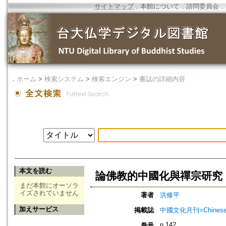
サイトマップ
．
本館について
．
諮問委員会
．
．
ホーム
>
検索システム
>
検索エンジン
>
書誌の詳細内容
本文を読む
論佛教的中國化與禪宗研究
まだ本館にオーソラ
イズされていません
著者
洪修平
加えサービス
掲載誌
中國文化月刊=Chinese Cu
n.142
巻号