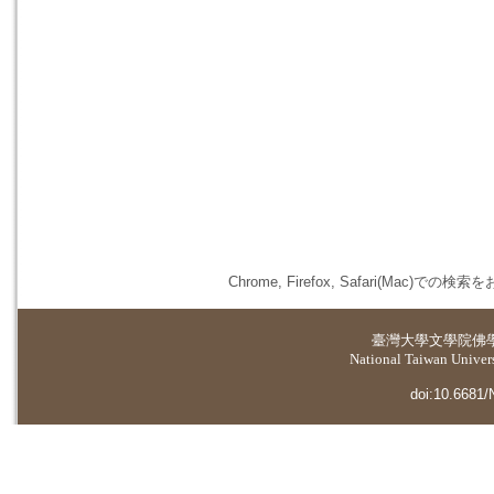
Chrome, Firefox, Safari(
臺灣大學
文學院佛
National Taiwan Universi
doi:10.6681