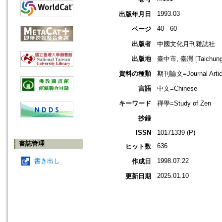
1993.03
出版年月日
40 - 60
ページ
出版者
中國文化月刊雜誌社
出版地
臺中市, 臺灣 [Taichung s
資料の種類
期刊論文=Journal Artic
言語
中文=Chinese
キーワード
禪學=Study of Zen
抄録
ISSN
10171339 (P)
書誌管理
636
ヒット数
書き出し
1998.07.22
作成日
2025.01.10
更新日期