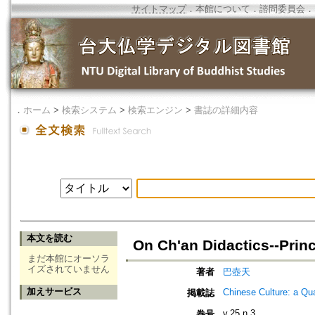
サイトマップ
．
本館について
．
諮問委員会
．
．
ホーム
>
検索システム
>
検索エンジン
>
書誌の詳細内容
本文を読む
On Ch'an Didactics--Prin
まだ本館にオーソラ
イズされていません
著者
巴壺天
加えサービス
Chinese Culture: a Qu
掲載誌
v.25 n.3
巻号