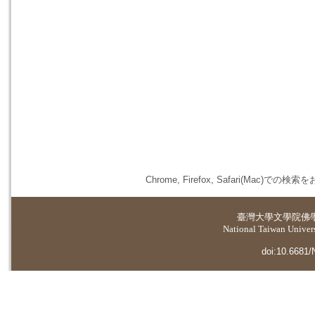
Chrome, Firefox, Safari(
臺灣大學
文學院佛
National Taiwan Universi
doi:10.6681