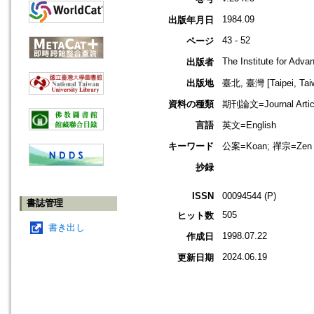
1984.09
出版年月日
43 - 52
ページ
The Institute for Adv
出版者
出版地
臺北, 臺灣 [Taipei, Tai
資料の種類
期刊論文=Journal Artic
言語
英文=English
キーワード
公案=Koan; 禪宗=Zen B
抄録
ISSN
00094544 (P)
書誌管理
505
ヒット数
書き出し
1998.07.22
作成日
2024.06.19
更新日期