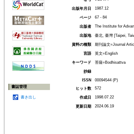
1987.12
出版年月日
67 - 84
ページ
The Institute for Adv
出版者
出版地
臺北, 臺灣 [Taipei, Tai
資料の種類
期刊論文=Journal Artic
言語
英文=English
キーワード
菩薩=Bodhisattva
抄録
ISSN
00094544 (P)
書誌管理
572
ヒット数
書き出し
1998.07.22
作成日
2024.06.19
更新日期