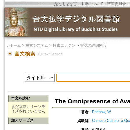
サイトマップ
．
本館について
．
諮問委員会
．
．
ホーム
>
検索システム
>
検索エンジン
>
書誌の詳細内容
本文を読む
The Omnipresence of Aval
まだ本館にオーソラ
イズされていません
Pachow, W.
著者
加えサービス
Chinese Culture: a Qu
掲載誌
v.28 n.4
巻号