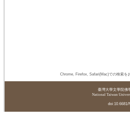
Chrome, Firefox, Safari(
臺灣大學
文學院佛
National Taiwan Universi
doi:10.6681