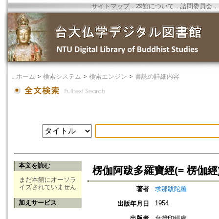
サイトマップ
．
本館について
．
諮問委員会
．
．
ホーム
>
検索システム
>
検索エンジン
>
書誌の詳細内容
本文を読む
楞伽阿跋多羅寶經(= 楞伽經
まだ本館にオーソラ
イズされていません
著者
求那跋陀羅
加えサービス
1954
出版年月日
出版者
台灣印經處