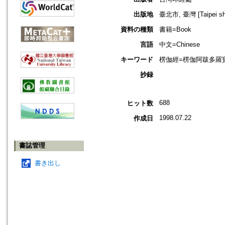
出版地
臺北市, 臺灣 [Taipei shi
資料の種類
書籍=Book
言語
中文=Chinese
キーワード
楞伽經=楞伽阿跋多羅寶經=L
抄録
688
ヒット数
1998.07.22
作成日
書誌管理
書き出し