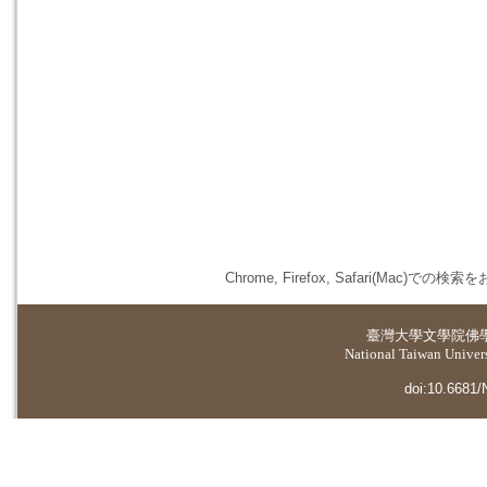
Chrome, Firefox, Safari(
臺灣大學
文學院佛
National Taiwan Universi
doi:10.6681