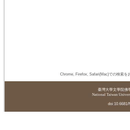
Chrome, Firefox, Safari(
臺灣大學
文學院佛
National Taiwan Universi
doi:10.6681