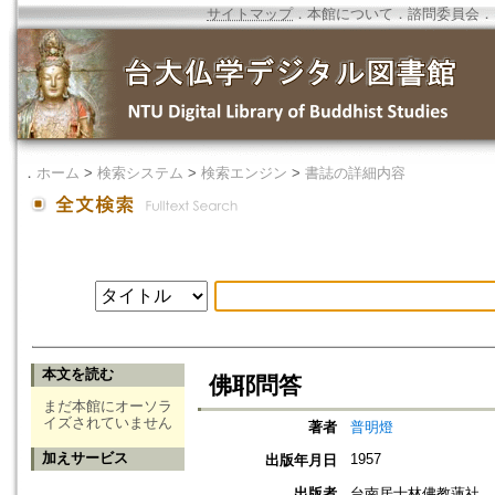
サイトマップ
．
本館について
．
諮問委員会
．
．
ホーム
>
検索システム
>
検索エンジン
>
書誌の詳細内容
本文を読む
佛耶問答
まだ本館にオーソラ
イズされていません
著者
普明燈
加えサービス
1957
出版年月日
出版者
台南居士林佛教蓮社