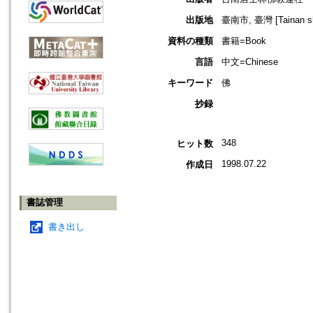
出版地
臺南市, 臺灣 [Tainan shi
資料の種類
書籍=Book
言語
中文=Chinese
キーワード
佛
抄録
348
ヒット数
1998.07.22
作成日
書誌管理
書き出し