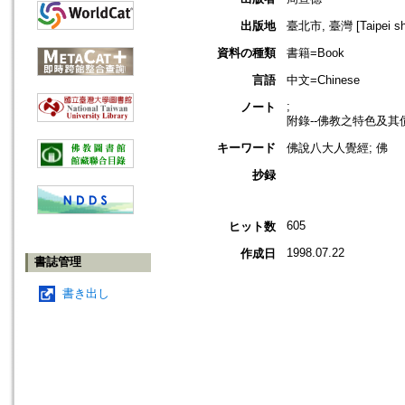
出版地
臺北市, 臺灣 [Taipei shi
資料の種類
書籍=Book
言語
中文=Chinese
;
ノート
附錄--佛教之特色及其價
キーワード
佛說八大人覺經; 佛
抄録
605
ヒット数
1998.07.22
作成日
書誌管理
書き出し