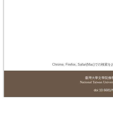
Chrome, Firefox, Safari(
臺灣大學
文學院佛
National Taiwan Universi
doi:10.6681