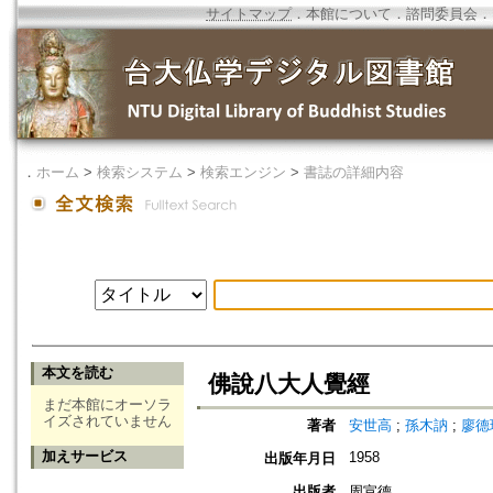
サイトマップ
．
本館について
．
諮問委員会
．
．
ホーム
>
検索システム
>
検索エンジン
>
書誌の詳細内容
本文を読む
佛說八大人覺經
まだ本館にオーソラ
イズされていません
著者
安世高
;
孫木訥
;
廖德
加えサービス
1958
出版年月日
出版者
周宣德