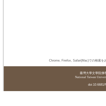
Chrome, Firefox, Safari(
臺灣大學
文學院佛
National Taiwan Universi
doi:10.6681