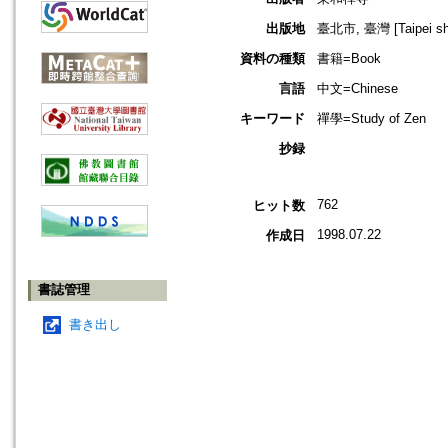
出版地
臺北市, 臺灣 [Taipei shi
資料の種類
書籍=Book
言語
中文=Chinese
キーワード
禪學=Study of Zen
抄録
762
ヒット数
1998.07.22
作成日
書誌管理
書き出し