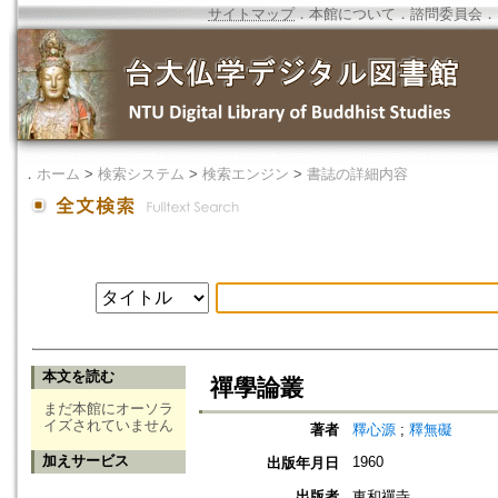
サイトマップ
．
本館について
．
諮問委員会
．
．
ホーム
>
検索システム
>
検索エンジン
>
書誌の詳細内容
本文を読む
禪學論叢
まだ本館にオーソラ
イズされていません
著者
釋心源
;
釋無礙
加えサービス
1960
出版年月日
出版者
東和禪寺