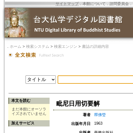
サイトマップ
．
本館について
．
諮問委員会
．
．
ホーム
>
検索システム
>
検索エンジン
>
書誌の詳細内容
本文を読む
毗尼日用切要解
まだ本館にオーソラ
イズされていません
著者
釋佛瑩
加えサービス
1963
出版年月日
出版者
商務出版社