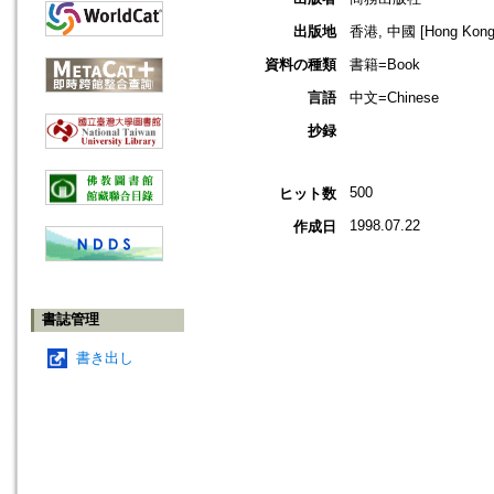
出版地
香港, 中國 [Hong Kong,
資料の種類
書籍=Book
言語
中文=Chinese
抄録
500
ヒット数
1998.07.22
作成日
書誌管理
書き出し