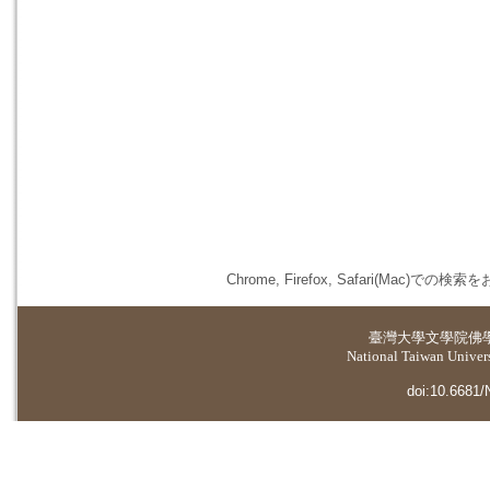
Chrome, Firefox, Safari(
臺灣大學
文學院佛
National Taiwan Universi
doi:10.6681