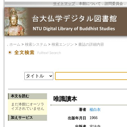
サイトマップ
．
本館について
．
諮問委員会
．
．
ホーム
>
検索システム
>
検索エンジン
>
書誌の詳細内容
本文を読む
唯識讀本
まだ本館にオーソラ
イズされていません
著者
楊白衣
加えサービス
1966
出版年月日
出版者
宏法寺