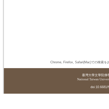
Chrome, Firefox, Safari(
臺灣大學
文學院佛
National Taiwan Universi
doi:10.6681