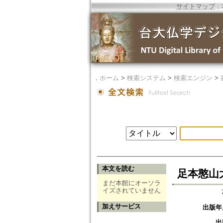
サイトマップ
．
．
ホーム
>
検索システム
>
検索エンジン
>
本文を読む
足本憨山
まだ本館にオーソラ
イズされていません
加えサービス
出版年
出