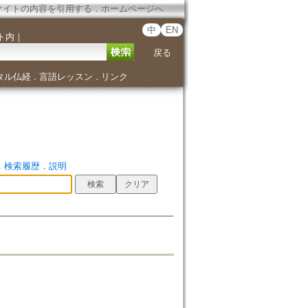
サイトの内容を引用する
．
ホームページへ
中
EN
ト内
｜
戻る
タル仏経
言語レッスン
リンク
．
．
．
検索履歴
．
説明