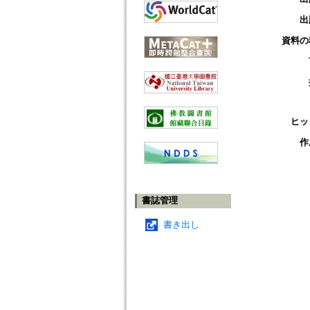
出
資料の
ヒッ
作
書誌管理
書き出し