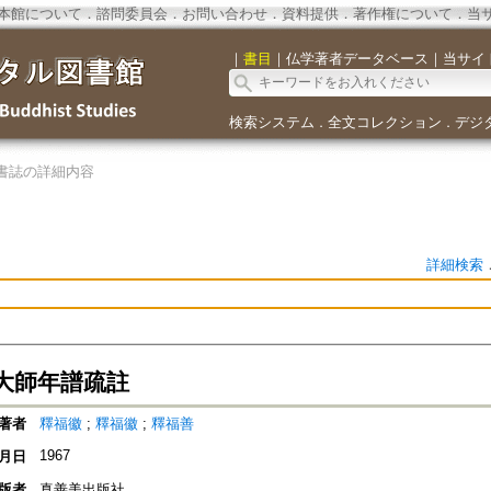
本館について
．
諮問委員会
．
お問い合わせ
．
資料提供
．
著作権について
．
当
｜
書目
｜
仏学著者データベース
｜
当サイ
検索システム
全文コレクション
デジ
．
．
書誌の詳細内容
詳細検索
大師年譜疏註
著者
釋福徽
;
釋福徽
;
釋福善
1967
月日
版者
真善美出版社