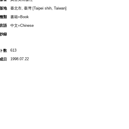
版地
臺北市, 臺灣 [Taipei shih, Taiwan]
種類
書籍=Book
言語
中文=Chinese
抄録
613
ト数
1998.07.22
成日