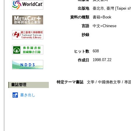
出版地
臺北市, 臺灣 [Taipei shi
資料の種類
書籍=Book
言語
中文=Chinese
抄録
608
ヒット数
1998.07.22
作成日
特定テーマ書誌
文學 / 中國佛教文學 / 專
書誌管理
書き出し