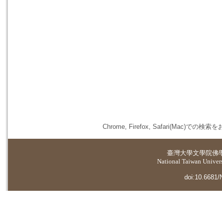
Chrome, Firefox, Safari(
臺灣大學
文學院佛
National Taiwan Universi
doi:10.6681