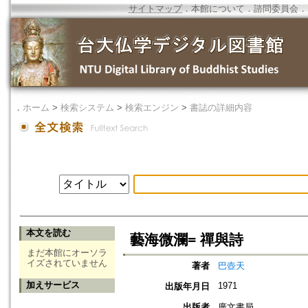
サイトマップ
．
本館について
．
諮問委員会
．
．
ホーム
>
検索システム
>
検索エンジン
>
書誌の詳細内容
本文を読む
藝海微瀾= 禪與詩
まだ本館にオーソラ
イズされていません
著者
巴壺天
加えサービス
1971
出版年月日
出版者
廣文書局