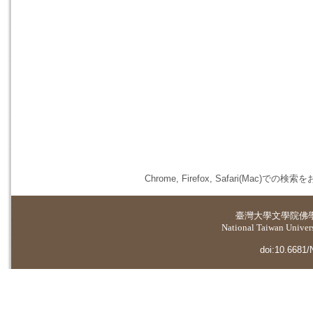
Chrome, Firefox, Safari(
臺灣大學
文學院佛
National Taiwan Universi
doi:10.6681