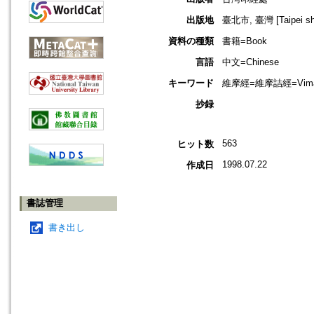
出版地
臺北市, 臺灣 [Taipei shi
資料の種類
書籍=Book
言語
中文=Chinese
キーワード
維摩經=維摩詰經=Vimalakir
抄録
563
ヒット数
1998.07.22
作成日
書誌管理
書き出し