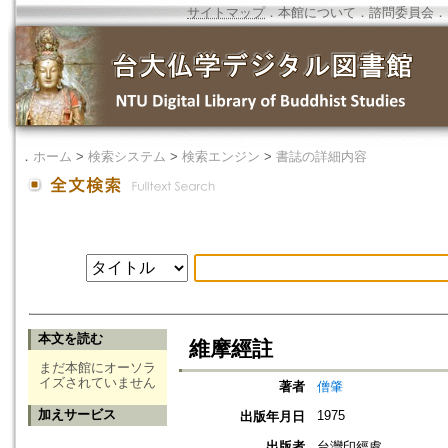
サイトマップ
．
本館について
．
諮問委員会
．
．
ホーム
>
検索システム
>
検索エンジン
>
書誌の詳細内容
本文を読む
維摩經註
まだ本館にオーソラ
イズされていません
著者
僧肇
加えサービス
1975
出版年月日
出版者
台灣印經處