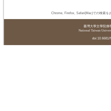
Chrome, Firefox, Safari(
臺灣大學
文學院佛
National Taiwan Universi
doi:10.6681