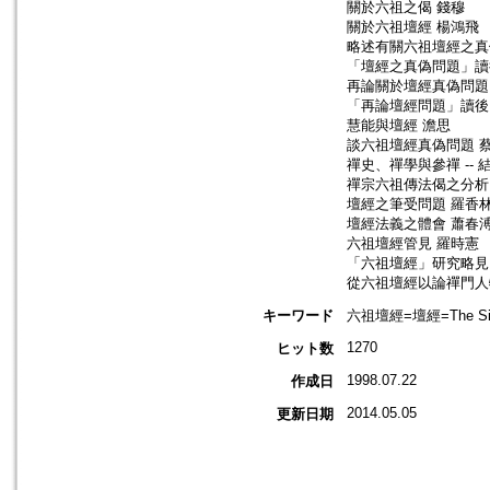
關於六祖之偈 錢穆
關於六祖壇經 楊鴻飛
略述有關六祖壇經之真
「壇經之真偽問題」讀
再論關於壇經真偽問題
「再論壇經問題」讀後
慧能與壇經 澹思
談六祖壇經真偽問題 
禪史、禪學與參禪 --
禪宗六祖傳法偈之分析
壇經之筆受問題 羅香
壇經法義之體會 蕭春
六祖壇經管見 羅時憲
「六祖壇經」研究略見
從六祖壇經以論禪門人
キーワード
六祖壇經=壇經=The Sixth 
1270
ヒット数
1998.07.22
作成日
2014.05.05
更新日期