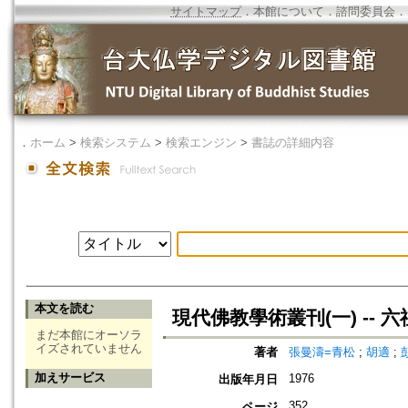
サイトマップ
．
本館について
．
諮問委員会
．
．
ホーム
>
検索システム
>
検索エンジン
>
書誌の詳細内容
本文を読む
現代佛教學術叢刊(一) -- 
まだ本館にオーソラ
イズされていません
著者
張曼濤=青松
;
胡適
;
加えサービス
1976
出版年月日
352
ページ