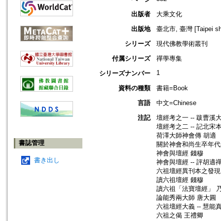
出版者
大乘文化
出版地
臺北市, 臺灣 [Taipei shi
シリーズ
現代佛教學術叢刊
付属シリーズ
禪學專集
1
シリーズナンバー
資料の種類
書籍=Book
言語
中文=Chinese
注記
壇經考之一 -- 跋曹溪
壇經考之二 -- 記北宋
荷澤大師神會傳 胡適
書誌管理
關於神會和尚生卒年代
神會與壇經 錢穆
書き出し
神會與壇經 -- 評胡
六祖壇經異刊本之發現
讀六祖壇經 錢穆
讀六祖「法寶壇經」 
論能秀兩大師 唐大圓
六祖壇經大義 -- 慧
六祖之偈 王禮卿