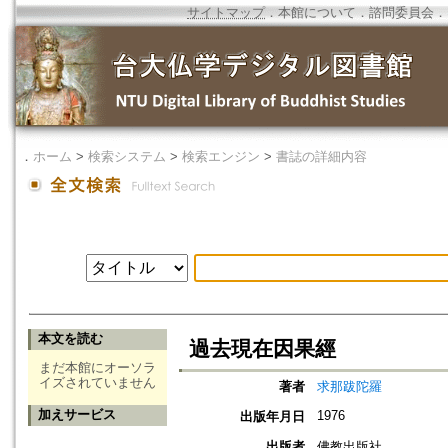
サイトマップ
．
本館について
．
諮問委員会
．
．
ホーム
>
検索システム
>
検索エンジン
>
書誌の詳細内容
本文を読む
過去現在因果經
まだ本館にオーソラ
イズされていません
著者
求那跋陀羅
加えサービス
1976
出版年月日
出版者
佛教出版社