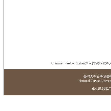
Chrome, Firefox, Safari(
臺灣大學
文學院佛
National Taiwan Universi
doi:10.6681