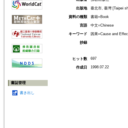
出版地
臺北市, 臺灣 [Taipei shi
資料の種類
書籍=Book
言語
中文=Chinese
キーワード
因果=Cause and Effect
抄録
697
ヒット数
1998.07.22
作成日
書誌管理
書き出し