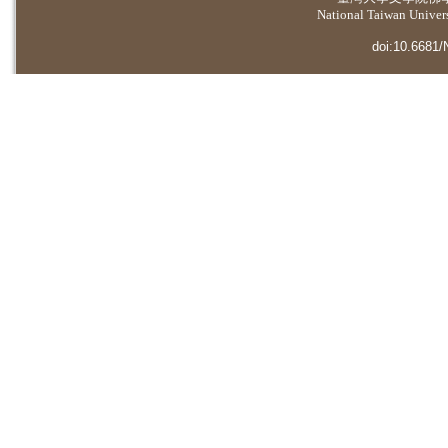
National Taiwan Universi
doi:10.6681