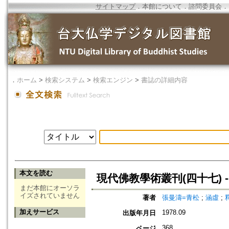
サイトマップ
．
本館について
．
諮問委員会
．
．
ホーム
>
検索システム
>
検索エンジン
>
書誌の詳細内容
本文を読む
現代佛教學術叢刊(四十七) 
まだ本館にオーソラ
イズされていません
著者
張曼濤=青松
;
涵虛
;
加えサービス
1978.09
出版年月日
368
ページ