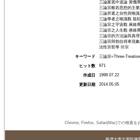
三論家底中道論 黃懺
三論宗般若思想的主要
三論所遮之自性與唯識
三論學者之唯識觀 龍
三論宗之宇宙觀 蔣維
三論宗之人生觀 蔣維
三論宗的方法論與真理
三論宗與勃拉得來現象
法性宗哲學 玠宗
キーワード
三論宗=Three-Treatise 
971
ヒット数
1998.07.22
作成日
2014.05.05
更新日期
Chrome, Firefox, Safari(
臺灣大學
文學院佛