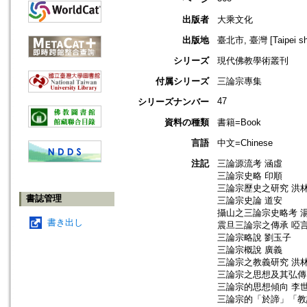
出版者
大乘文化
出版地
臺北市, 臺灣 [Taipei shi
シリーズ
現代佛教學術叢刊
付属シリーズ
三論宗專集
47
シリーズナンバー
資料の種類
書籍=Book
言語
中文=Chinese
注記
三論源流考 涵虛
三論宗史略 印順
三論宗歷史之研究 洪
書誌管理
三論宗史論 道安
攝山之三論宗史略考 
書き出し
震旦三論宗之傳承 啞
三論宗略說 劉玉子
三論宗概說 廣義
三論宗之教義研究 洪
三論宗之思想及其弘傳
三論宗的思想傾向 李
三論宗的「於諦」「教