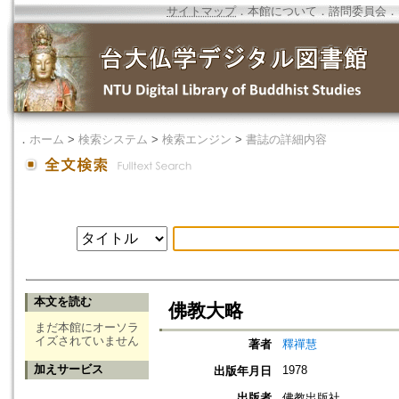
サイトマップ
．
本館について
．
諮問委員会
．
．
ホーム
>
検索システム
>
検索エンジン
>
書誌の詳細内容
本文を読む
佛教大略
まだ本館にオーソラ
イズされていません
著者
釋禪慧
加えサービス
1978
出版年月日
出版者
佛教出版社