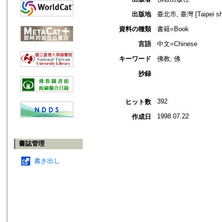
出版地
臺北市, 臺灣 [Taipei shi
資料の種類
書籍=Book
言語
中文=Chinese
キーワード
佛教; 佛
抄録
392
ヒット数
1998.07.22
作成日
書誌管理
書き出し