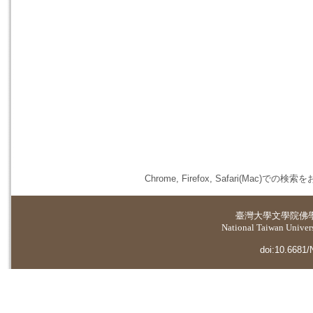
Chrome, Firefox, Safari(
臺灣大學
文學院佛
National Taiwan Universi
doi:10.6681