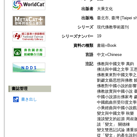
出版者
大乘文化
出版地
臺北市, 臺灣 [Taipei shi
シリーズ
現代佛教學術叢刊
19
シリーズナンバー
資料の種類
書籍=Book
言語
中文=Chinese
注記
佛教與中國文學 萬鈞
佛法與中國之文學 王
佛教東來對中國文學之
劉勰文藝思想與佛教 
佛教對中國小說的影響
書誌管理
佛教故實與中國小說 
中國小說源出佛家考 
書き出し
中國戲曲所受印度文學
小乘經曲與中國小說戲
變文與中國文學 秋樂
漫談變文的起源 周叔
談「變文」 關德棟
變文雙恩記試論 潘重
從「變文」的產生說到