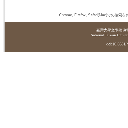
Chrome, Firefox, Safari(
臺灣大學
文學院佛
National Taiwan Universi
doi:10.6681