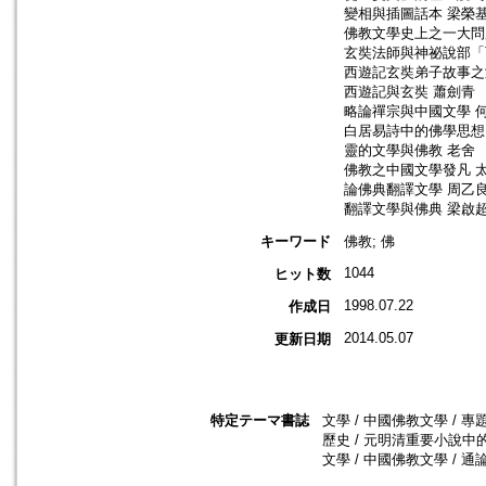
變相與插圖話本 梁榮
佛教文學史上之一大問
玄奘法師與神祕說部「
西遊記玄奘弟子故事之
西遊記與玄奘 蕭劍青
略論禪宗與中國文學 
白居易詩中的佛學思想
靈的文學與佛教 老舍
佛教之中國文學發凡 
論佛典翻譯文學 周乙
翻譯文學與佛典 梁啟
キーワード
佛教; 佛
1044
ヒット数
1998.07.22
作成日
2014.05.07
更新日期
特定テーマ書誌
文學 / 中國佛教文學 / 專
歷史 / 元明清重要小說中的
文學 / 中國佛教文學 / 通論