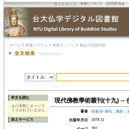
サイトマップ
．
本館について
．
諮問委員会
．
．
ホーム
>
検索システム
>
検索エンジン
>
書誌の詳細内容
本文を読む
現代佛教學術叢刊(十九) --
まだ本館にオーソラ
イズされていません
著者
張曼濤=青松
;
萬鈞
;
加えサービス
1978.11
出版年月日
382
ページ