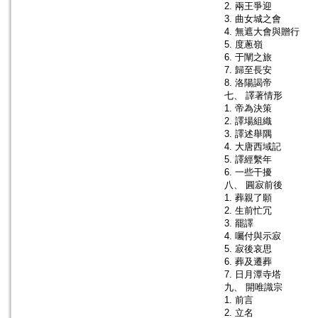
2. 兩王爭迎
3. 曲女城之會
4. 無遮大會與贈行
5. 度蔥嶺
6. 于闡之旅
7. 歸至長安
8. 洛陽謁帝
七、 譯著情形
1. 帝為決策
2. 譯場組織
3. 譯述舉隅
4. 大唐西域記
5. 譯經繫年
6. 一些干擾
八、 圓寂前後
1. 葬親了願
2. 生前忙冗
3. 罷譯
4. 囑付與示寂
5. 寂後哀思
6. 葬及遷葬
7. 日月潭寺塔
九、 開唯識宗
1. 前言
2. 立名