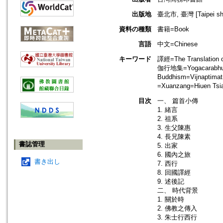
出版地
臺北市, 臺灣 [Taipei shi
資料の種類
書籍=Book
言語
中文=Chinese
キーワード
譯經=The Translati
伽行地集=Yogacarabhum
Buddhism=Vijnaptim
=Xuanzang=Hiuen T
目次
一、 篇首小傳
1. 緒言
2. 祖系
3. 生父陳惠
4. 長兄陳素
書誌管理
5. 出家
6. 國內之旅
書き出し
7. 西行
8. 回國譯經
9. 述後記
二、 時代背景
1. 關於時
2. 佛教之傳入
3. 朱士行西行