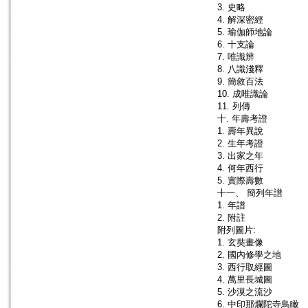
3. 史略
4. 解深密經
5. 瑜伽師地論
6. 十支論
7. 唯識辨
8. 八識淺釋
9. 簡敘百法
10. 成唯識論
11. 列傳
十. 年壽考證
1. 壽年異說
2. 生年考證
3. 出家之年
4. 何年西行
5. 實際壽數
十一、 簡列年譜
1. 年譜
2. 附註
附列圖片:
1. 玄奘畫像
2. 國內修學之地
3. 西行取經圖
4. 萬里長城圖
5. 沙漠之流沙
6. 中印那爛陀寺鳥瞰