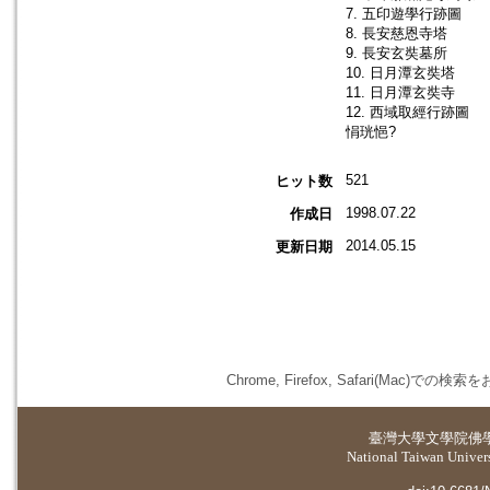
7. 五印遊學行跡圖
8. 長安慈恩寺塔
9. 長安玄奘墓所
10. 日月潭玄奘塔
11. 日月潭玄奘寺
12. 西域取經行跡圖
悁珖悒?
521
ヒット数
1998.07.22
作成日
2014.05.15
更新日期
Chrome, Firefox, Safari(
臺灣大學
文學院佛
National Taiwan Universi