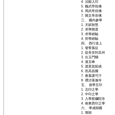
4. 法顯入印
5. 魏武帝毀佛
6. 周武帝排佛
7. 隋文帝崇佛
三、 國內參學
1. 天賦智慧
2. 求學態度
3. 求學經驗
4. 所學經驗
四、 西行道上
1. 發誓孤征
2. 從長安到瓜州
3. 出玉門關
4. 過五峰
5. 渡莫賀延磧
6. 扺高昌國
7. 會葉護可汗
8. 禮沙落迦寺
五、 遊學五印
1. 北印之學
2. 中印之學
3. 入學那爛陀寺
4. 南東西印之學
六、 學成歸國
1. 籌歸