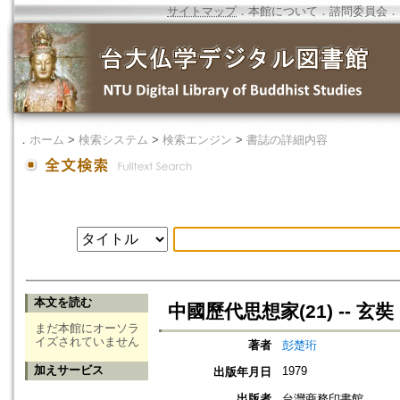
サイトマップ
．
本館について
．
諮問委員会
．
．
ホーム
>
検索システム
>
検索エンジン
>
書誌の詳細内容
本文を読む
中國歷代思想家(21) -- 玄奘
まだ本館にオーソラ
イズされていません
著者
彭楚珩
加えサービス
1979
出版年月日
出版者
台灣商務印書館