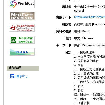
出版者
佛光出版社=佛光文化事業有限公司=F
gong si
http://www.hsilai.org/
出版サイト
出版地
高雄縣, 臺灣 [Kaohsiung 
資料の種類
書籍=Book
言語
中文=Chinese
キーワード
陳那=Dinnaaga=Dig
目次
一、因明與邏輯
1. 本文所要討論的問題
2. 問題解答的途徑
3. 結論
書誌管理
二、因明三支比量的邏
1. 因明論式的形態
書き出し
2. 因明論式的邏輯的
三、因明入正理論釋義
1. 初頌
2. 長行
四、附錄一 -- 陳那
五、附錄二 -- 佛教
1. 漢譯資料