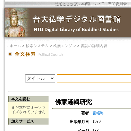
サイトマップ
．
本館について
．
諮問委員会
．
．
ホーム
>
検索システム
>
検索エンジン
>
書誌の詳細内容
本文を読む
佛家邏輯研究
まだ本館にオーソラ
イズされていません
著者
霍韜晦
加えサービス
1979
出版年月日
172
ページ