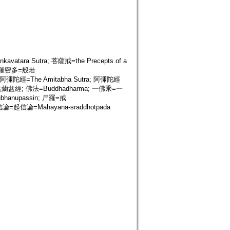
Sutra; 菩薩戒=the Precepts of a
般若波羅密多=般若
ly; 阿彌陀經=The Amitabha Sutra; 阿彌陀經
; 佛說盂蘭盆經; 佛法=Buddhadharma; 一佛乘=一
ubhanupassin; 尸羅=戒
 大乘起信論=起信論=Mahayana-sraddhotpada