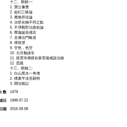
十二、附錄一:
1. 寶公像贊
2. 如幻三昧論
3. 應無所住論
4. 治世化物不同之點
5. 不淨觀對治貪欲論
6. 釋迦誕辰感言
7. 念佛法門略述
8. 禪與淨
9. 空色，色空
10. 元旦勉諸生
11. 慈雲寺傳授在家菩薩戒說法錄
12. 思親
十三、附錄二:
1. 白山黑水一奇僧
2. 樸素平淡見顯明
3. 聞法散記
1479
ト数
1998.07.22
成日
2016.09.08
日期