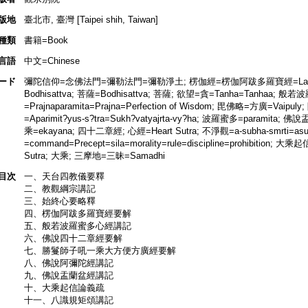
版地
臺北市, 臺灣 [Taipei shih, Taiwan]
種類
書籍=Book
言語
中文=Chinese
ード
彌陀信仰=念佛法門=彌勒法門=彌勒淨土; 楞伽經=楞伽阿跋多羅寶經=Lankavatara 
Bodhisattva; 菩薩=Bodhisattva; 菩薩; 欲望=貪=Tanha=Tanhaa; 
=Prajnaparamita=Prajna=Perfection of Wisdom; 毘佛略=方廣=Vaipu
=Aparimit?yus-s?tra=Sukh?vatyajrta-vy?ha; 波羅蜜多=paramita
乘=ekayana; 四十二章經; 心經=Heart Sutra; 不淨觀=a-subha-smrti=as
=command=Precept=sila=morality=rule=discipline=prohibition;
Sutra; 大乘; 三摩地=三昧=Samadhi
目次
一、天台四教儀要釋
二、教觀綱宗講記
三、始終心要略釋
四、楞伽阿跋多羅寶經要解
五、般若波羅蜜多心經講記
六、佛說四十二章經要解
七、勝鬘師子吼一乘大方便方廣經要解
八、佛說阿彌陀經講記
九、佛說盂蘭盆經講記
十、大乘起信論義疏
十一、八識規矩頌講記