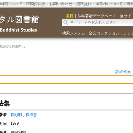
本館について
．
諮問委員会
．
お問い合わせ
．
資料提供
．
著作権について
．
当
｜
書目
｜
仏学著者データベース
｜
当サイ
検索システム
全文コレクション
デジ
．
．
書誌の詳細内容
詳細検索
法集
著者
釋顯明
;
釋禪慧
1979
月日
版者
觀宗別院