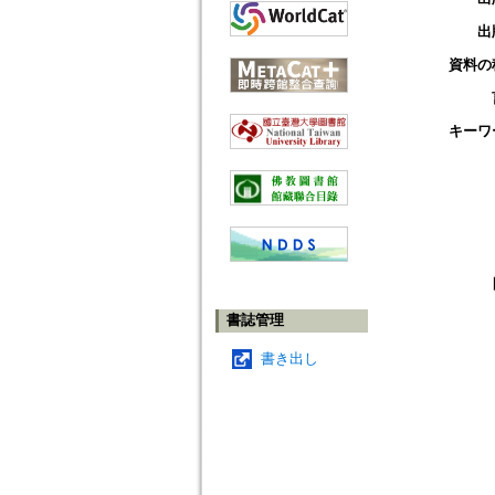
出
資料の
キーワ
書誌管理
書き出し