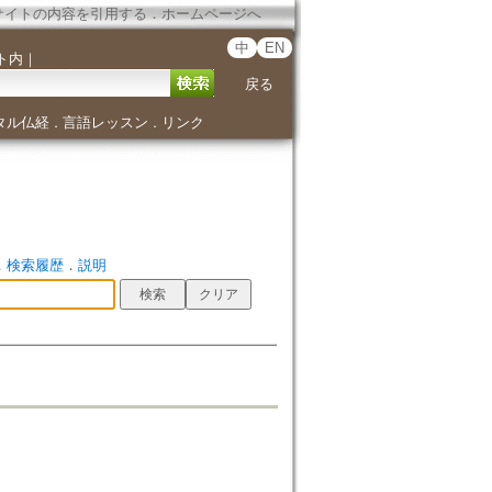
サイトの内容を引用する
．
ホームページへ
中
EN
ト内
｜
戻る
タル仏経
言語レッスン
リンク
．
．
．
検索履歴
．
説明