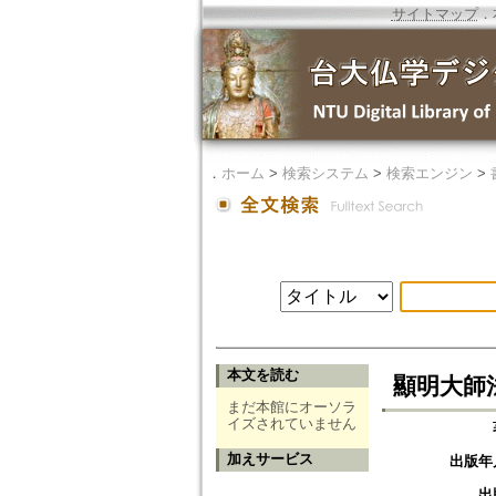
サイトマップ
．
．
ホーム
>
検索システム
>
検索エンジン
>
本文を読む
顯明大師
まだ本館にオーソラ
イズされていません
加えサービス
出版年
出