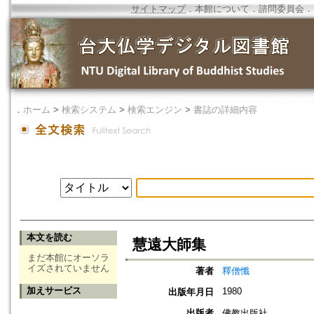
サイトマップ
．
本館について
．
諮問委員会
．
．
ホーム
>
検索システム
>
検索エンジン
>
書誌の詳細内容
本文を読む
慧遠大師集
まだ本館にオーソラ
イズされていません
著者
釋僧懺
加えサービス
1980
出版年月日
出版者
佛教出版社