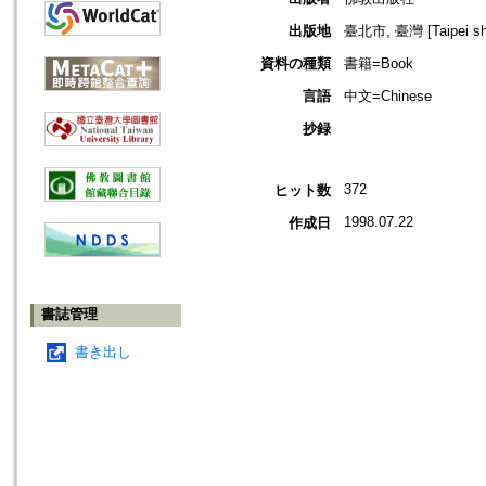
出版地
臺北市, 臺灣 [Taipei shi
資料の種類
書籍=Book
言語
中文=Chinese
抄録
372
ヒット数
1998.07.22
作成日
書誌管理
書き出し