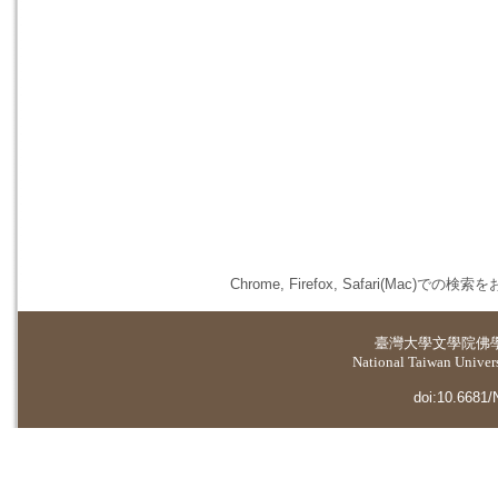
Chrome, Firefox, Safari(
臺灣大學
文學院佛
National Taiwan Universi
doi:10.6681