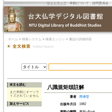
サイトマップ
．
本館について
．
諮問委員会
．
．
ホーム
>
検索システム
>
検索エンジン
>
書誌の詳細内容
本文を読む
八識規矩頌註解
まだ本館にオーソラ
イズされていません
著者
釋佛瑩
加えサービス
1982
出版年月日
資料の種類
書籍=Book