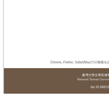
Chrome, Firefox, Safari(
臺灣大學
文學院佛
National Taiwan Universi
doi:10.6681