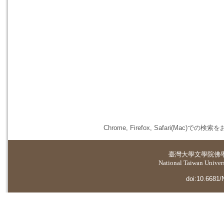
Chrome, Firefox, Safari(
臺灣大學
文學院佛
National Taiwan Universi
doi:10.6681