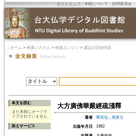
サイトマップ
．
本館について
．
諮問委員会
．
．
ホーム
>
検索システム
>
検索エンジン
>
書誌の詳細内容
本文を読む
大方廣佛華嚴經疏淺釋
まだ本館にオーソラ
イズされていません
著者
釋宣化
;
周果立
加えサービス
1982
出版年月日
出版者
大乘經舍