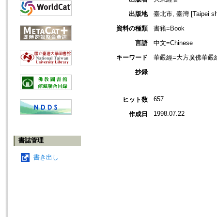
出版地
臺北市, 臺灣 [Taipei shi
資料の種類
書籍=Book
言語
中文=Chinese
キーワード
華嚴經=大方廣佛華嚴經=Budd
抄録
657
ヒット数
1998.07.22
作成日
書誌管理
書き出し