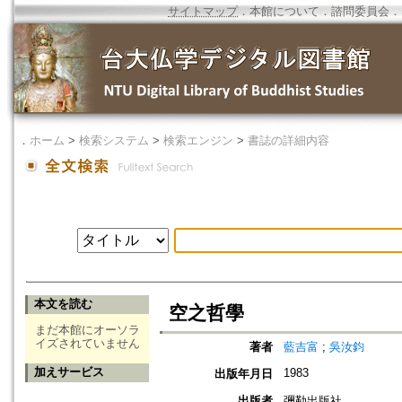
サイトマップ
．
本館について
．
諮問委員会
．
．
ホーム
>
検索システム
>
検索エンジン
>
書誌の詳細内容
本文を読む
空之哲學
まだ本館にオーソラ
イズされていません
著者
藍吉富
;
吳汝鈞
加えサービス
1983
出版年月日
出版者
彌勒出版社