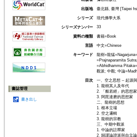
出版地
臺北縣, 臺灣 [Taipei hsi
シリーズ
現代佛學大系
33
シリーズナンバー
資料の種類
書籍=Book
言語
中文=Chinese
キーワード
龍樹=龍猛=Nagarjuna
=Prajnaparamita S
=Abhidhamma Pitak
觀派; 中觀; 中論=Madhya
目次
一、空之思想 -- 起源
1. 龍樹其人及年代
書誌管理
2. 「般若經」的思想家
3. 阿毘達磨的思想家
書き出し
二、龍樹的思想
1. 根本立場
2. 空之邏輯
3. 龍樹的宗教
三、中期中觀派
1. 中論的註釋家
2. 歸謬論證派與自立