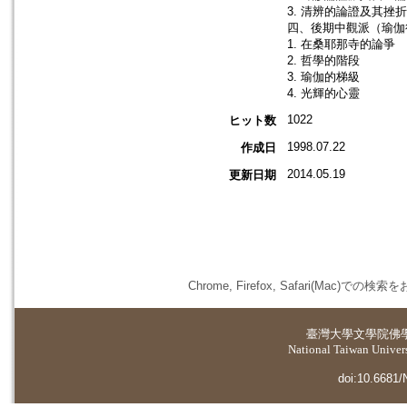
3. 清辨的論證及其挫折
四、後期中觀派（瑜伽
1. 在桑耶那寺的論爭
2. 哲學的階段
3. 瑜伽的梯級
4. 光輝的心靈
1022
ヒット数
1998.07.22
作成日
2014.05.19
更新日期
Chrome, Firefox, Safari(
臺灣大學
文學院佛
National Taiwan Universi
doi:10.6681