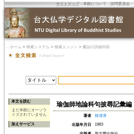
サイトマップ
．
本館について
．
諮問委員会
．
．
ホーム
>
検索システム
>
検索エンジン
>
書誌の詳細内容
本文を読む
瑜伽師地論科句披尋記彙編
まだ本館にオーソラ
イズされていません
著者
韓清淨
加えサービス
1983
出版年月日
出版者
新文豐出版社