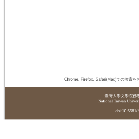
Chrome, Firefox, Safari(
臺灣大學
文學院佛
National Taiwan Universi
doi:10.6681