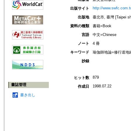
http://www.swfc.com.t
出版サイト
出版地
臺北市, 臺灣 [Taipei shi
資料の種類
書籍=Book
言語
中文=Chinese
ノート
4 冊
キーワード
瑜伽師地論=修行道地經=瑜
抄録
879
ヒット数
書誌管理
1998.07.22
作成日
書き出し