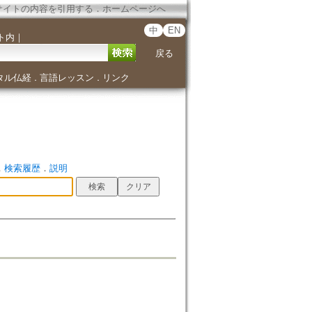
サイトの内容を引用する
．
ホームページへ
中
EN
ト内
｜
戻る
タル仏経
言語レッスン
リンク
．
．
．
検索履歴
．
説明