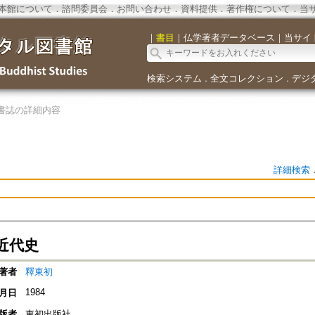
本館について
．
諮問委員会
．
お問い合わせ
．
資料提供
．
著作権について
．
当
｜
書目
｜
仏学著者データベース
｜
当サイ
検索システム
全文コレクション
デジ
．
．
書誌の詳細内容
詳細検索
近代史
著者
釋東初
1984
月日
版者
東初出版社