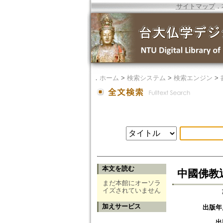
サイトマップ
．
．
ホーム
>
検索システム
>
検索エンジン
>
本文を読む
中國佛教
まだ本館にオーソラ
イズされていません
加えサービス
出版年
出