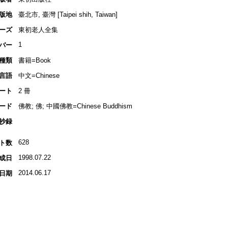
版地
臺北市, 臺灣 [Taipei shih, Taiwan]
ーズ
東初老人全集
1
バー
種類
書籍=Book
言語
中文=Chinese
ート
2 冊
ード
佛教; 佛; 中國佛教=Chinese Buddhism
抄録
628
ト数
1998.07.22
成日
2014.06.17
日期