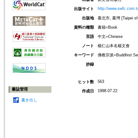
http://www.swfc.com.t
出版サイト
出版地
臺北市, 臺灣 [Taipei shi
資料の種類
書籍=Book
言語
中文=Chinese
ノート
楊仁山本名楊文會
キーワード
佛教宗派=Buddhist Sec
抄録
563
ヒット数
書誌管理
1998.07.22
作成日
書き出し