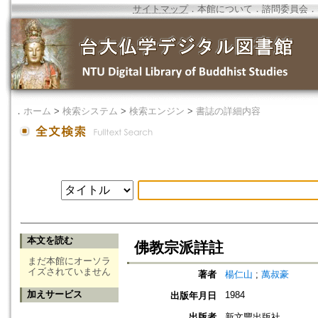
サイトマップ
．
本館について
．
諮問委員会
．
．
ホーム
>
検索システム
>
検索エンジン
>
書誌の詳細内容
本文を読む
佛教宗派詳註
まだ本館にオーソラ
イズされていません
著者
楊仁山
;
萬叔豪
加えサービス
1984
出版年月日
出版者
新文豐出版社