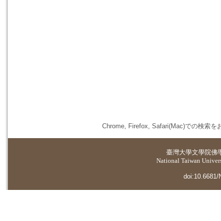
Chrome, Firefox, Safari(
臺灣大學
文學院佛
National Taiwan Universi
doi:10.6681