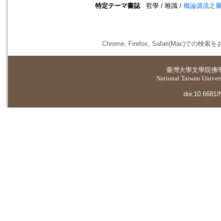
特定テーマ書誌
哲學 / 唯識 /
概論源流之
Chrome, Firefox, Safari(
臺灣大學
文學院佛
National Taiwan Universi
doi:10.6681