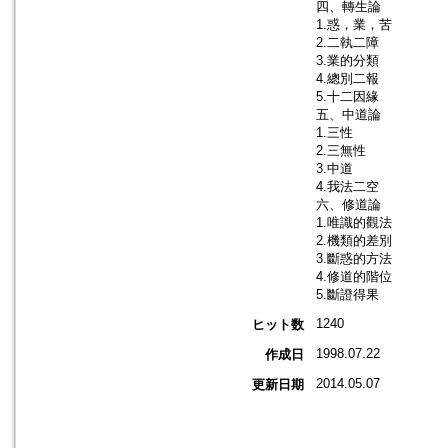
四、轉生論
1.惑，業，苦
2.二執二障
3.業的分類
4.總別二報
5.十二因緣
五、中道論
1.三性
2.三無性
3.中道
4.我法二空
六、修道論
1.唯識的觀法
2.機類的差別
3.斷惑的方法
4.修道的階位
5.斷證得果
1240
ヒット数
1998.07.22
作成日
2014.05.07
更新日期