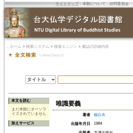
サイトマップ
．
本館について
．
諮問委員会
．
．
ホーム
>
検索システム
>
検索エンジン
>
書誌の詳細内容
本文を読む
唯識要義
まだ本館にオーソラ
イズされていません
著者
楊白衣
加えサービス
1984
出版年月日
出版者
文津出版社