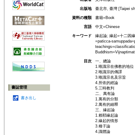
出版地
臺北市, 臺灣 [Taipei shi
資料の種類
書籍=Book
言語
中文=Chinese
キーワード
緣起論; 緣起=十二因緣=Prati
=paticca-samuppada=
teachings=classifica
Buddhism=Vijnaptim
目次
一、總論
1.唯識宗在佛教的地位
2.唯識宗的傳譯
3.唯識宗名及宗旨
4.所依的經論
書誌管理
5.三時教判
二、萬有論
書き出し
1.萬有的分類
2.萬有的細釋
三、緣起論
1.賴耶緣起論
2.緣起的情形
3.種子論
4.識體論