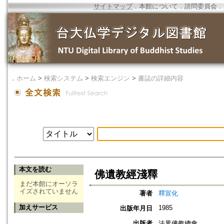
サイトマップ
．
本館について
．
諮問委員会
．
．
ホーム
>
検索システム
>
検索エンジン
>
書誌の詳細内容
本文を読む
佛遺教經淺釋
まだ本館にオーソラ
イズされていません
著者
釋宣化
加えサービス
1985
出版年月日
出版者
法界佛教總會