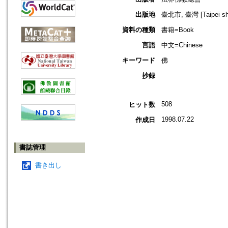
出版地
臺北市, 臺灣 [Taipei shi
資料の種類
書籍=Book
言語
中文=Chinese
キーワード
佛
抄録
508
ヒット数
1998.07.22
作成日
書誌管理
書き出し