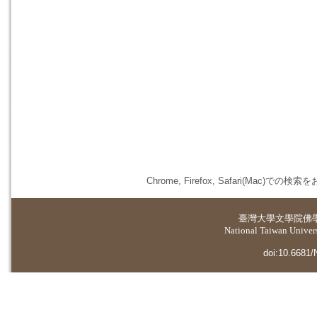
Chrome, Firefox, Safari(
臺灣大學
文學院佛
National Taiwan Universi
doi:10.6681