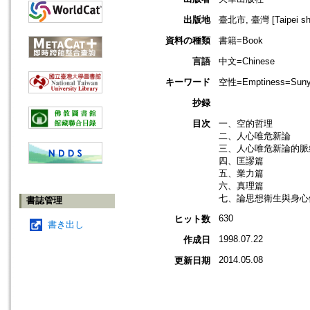
出版地
臺北市, 臺灣 [Taipei shi
資料の種類
書籍=Book
言語
中文=Chinese
キーワード
空性=Emptiness=Suny
抄録
目次
一、空的哲理
二、人心唯危新論
三、人心唯危新論的脈
四、匡謬篇
五、業力篇
六、真理篇
七、論思想衛生與身心
書誌管理
630
ヒット数
書き出し
1998.07.22
作成日
2014.05.08
更新日期