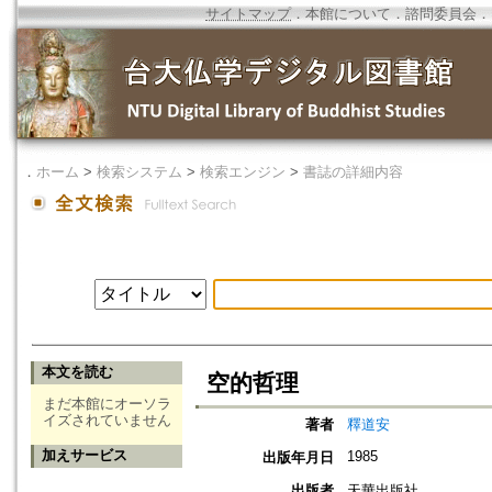
サイトマップ
．
本館について
．
諮問委員会
．
．
ホーム
>
検索システム
>
検索エンジン
>
書誌の詳細内容
本文を読む
空的哲理
まだ本館にオーソラ
イズされていません
著者
釋道安
加えサービス
1985
出版年月日
出版者
天華出版社