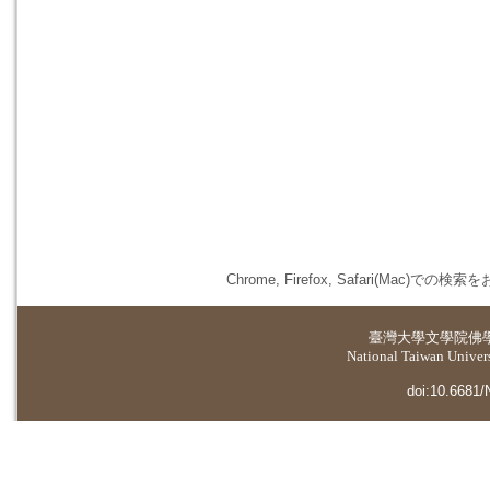
Chrome, Firefox, Safari(
臺灣大學
文學院佛
National Taiwan Universi
doi:10.6681