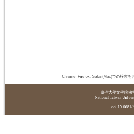
Chrome, Firefox, Safari(
臺灣大學
文學院佛
National Taiwan Universi
doi:10.6681