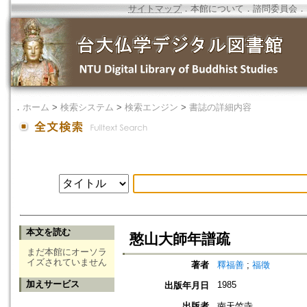
サイトマップ
．
本館について
．
諮問委員会
．
．
ホーム
>
検索システム
>
検索エンジン
>
書誌の詳細内容
本文を読む
憨山大師年譜疏
まだ本館にオーソラ
イズされていません
著者
釋福善
;
福徵
加えサービス
1985
出版年月日
出版者
南天竺寺