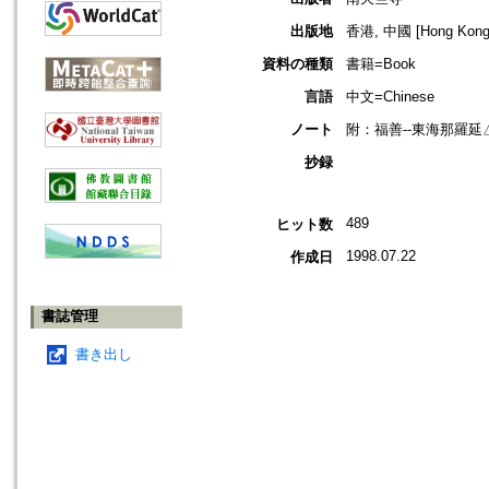
出版地
香港, 中國 [Hong Kong,
資料の種類
書籍=Book
言語
中文=Chinese
ノート
附：福善--東海那羅延
抄録
489
ヒット数
1998.07.22
作成日
書誌管理
書き出し