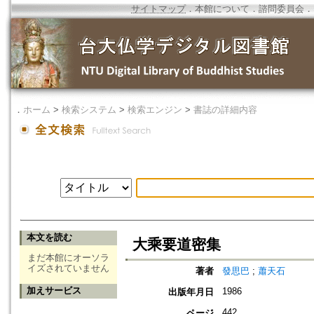
サイトマップ
．
本館について
．
諮問委員会
．
．
ホーム
>
検索システム
>
検索エンジン
>
書誌の詳細内容
本文を読む
大乘要道密集
まだ本館にオーソラ
イズされていません
著者
發思巴
;
蕭天石
加えサービス
1986
出版年月日
442
ページ