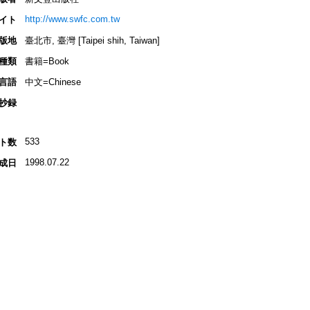
http://www.swfc.com.tw
イト
版地
臺北市, 臺灣 [Taipei shih, Taiwan]
種類
書籍=Book
言語
中文=Chinese
抄録
533
ト数
1998.07.22
成日