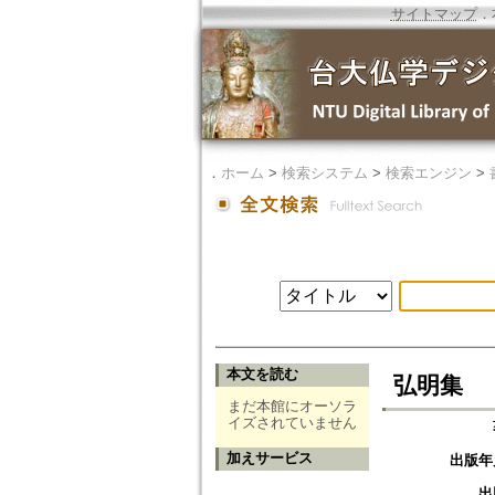
サイトマップ
．
．
ホーム
>
検索システム
>
検索エンジン
>
本文を読む
弘明集
まだ本館にオーソラ
イズされていません
加えサービス
出版年
出