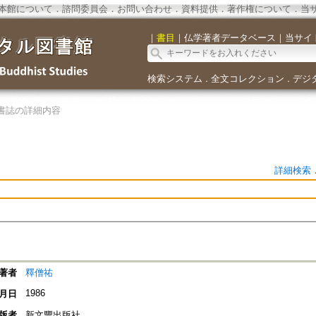
本館について
．
諮問委員会
．
お問い合わせ
．
資料提供
．
著作権について
．
当
｜
書目
｜
仏学著者データベース
｜
当サイ
検索システム
全文コレクション
デジ
．
．
書誌の詳細内容
詳細検索
著者
釋僧祐
1986
月日
版者
新文豐出版社