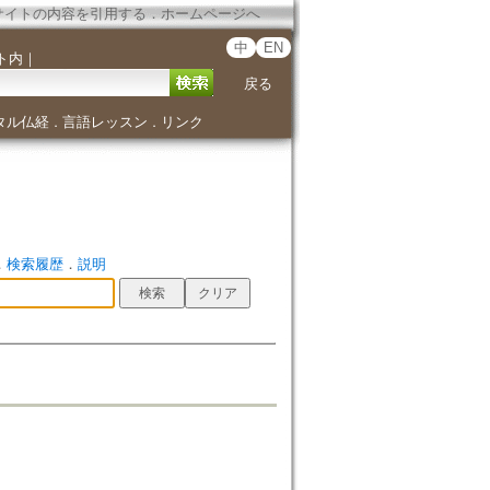
サイトの内容を引用する
．
ホームページへ
中
EN
ト内
｜
戻る
タル仏経
言語レッスン
リンク
．
．
．
検索履歴
．
説明