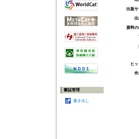
出版サ
出
資料の
ヒッ
作
書誌管理
書き出し