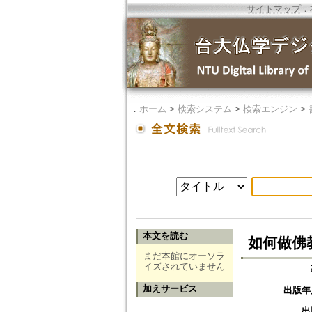
サイトマップ
．
．
ホーム
>
検索システム
>
検索エンジン
>
本文を読む
如何做佛
まだ本館にオーソラ
イズされていません
加えサービス
出版年
出