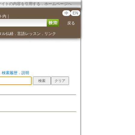
サイトの内容を引用する
．
ホームページへ
中
EN
ト内
｜
戻る
タル仏経
言語レッスン
リンク
．
．
．
検索履歴
．
説明