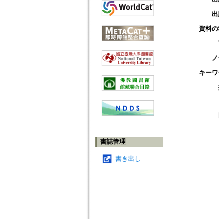
出
資料の
ノ
キーワ
書誌管理
書き出し