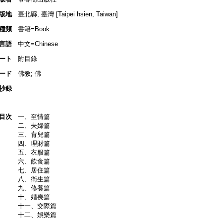
版地
臺北縣, 臺灣 [Taipei hsien, Taiwan]
種類
書籍=Book
言語
中文=Chinese
ート
附目錄
ード
佛教; 佛
抄録
目次
一、至情篇
二、夫婦篇
三、育兒篇
四、理財篇
五、衣服篇
六、飲食篇
七、居住篇
八、衛生篇
九、修養篇
十、婚喪篇
十一、交際篇
十二、娛樂篇