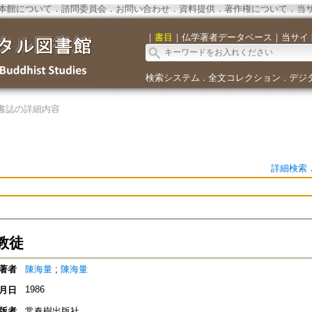
本館について
．
諮問委員会
．
お問い合わせ
．
資料提供
．
著作権について
．
当
｜
書目
｜
仏学著者データベース
｜
当サイ
検索システム
全文コレクション
デジ
．
．
書誌の詳細内容
詳細検索
教徒
著者
陳海量
;
陳海量
1986
月日
版者
常春樹出版社