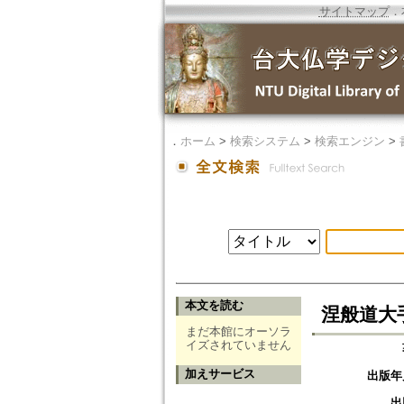
サイトマップ
．
．
ホーム
>
検索システム
>
検索エンジン
>
本文を読む
涅般道大
まだ本館にオーソラ
イズされていません
加えサービス
出版年
出