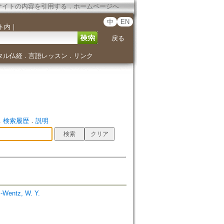
サイトの内容を引用する
．
ホームページへ
中
EN
ト内
｜
戻る
タル仏経
言語レッスン
リンク
．
．
．
検索履歴
．
説明
entz, W. Y.