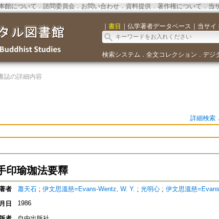
本館について
．
諮問委員会
．
お問い合わせ
．
資料提供
．
著作権について
．
当
｜
書目
｜
仏学著者データベース
｜
当サイ
検索システム
全文コレクション
デジ
．
．
書誌の詳細内容
詳細検索
手印瑜珈法要釋
著者
蕭天石
;
伊文思溫慈=Evans-Wentz, W. Y.
;
光明心
;
伊文思溫慈=Evans-W
1986
月日
版者
自由出版社