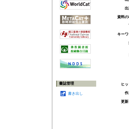
出
資料の
キーワ
書誌管理
ヒッ
作
書き出し
更新