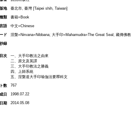
版地
臺北市, 臺灣 [Taipei shih, Taiwan]
種類
書籍=Book
言語
中文=Chinese
ード
涅槃=Nirvana=Nibbana; 大手印=Mahamudra=The Great Seal; 藏傳佛
抄録
目次
一、大手印教法之由來
二、原文及英譯
三、大手印教法之勝義
四、上師系統
五、涅槃道大手印瑜伽法要釋科文
767
ト数
1998.07.22
成日
2014.05.08
日期