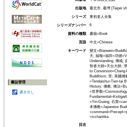
出版地
臺北市, 臺灣 [Taipei shi
シリーズ
東初老人全集
6
シリーズナンバー
資料の種類
書籍=Book
言語
中文=Chinese
キーワード
變文=Bianwen=Buddhist
天; 福報=福田=功德=Virtu
Understanding; 傳
智者大師=天台大師; 淨土=Pur
to Conversion=Chan
Buddhism; 苦; 美國佛
=Tendaishu=Tien-t
書誌管理
History; 佛教; 佛法=Bu
=世界觀=Cosmosology;
書き出し
Fundamental=Ksitig
=Yin-Guang; 石窟=cav
本佛教=Japanese Bud
=command=Precept=si
=icchantika
目次