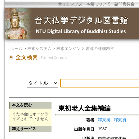
サイトマップ
．
本館について
．
諮問委員会
．
．
ホーム
>
検索システム
>
検索エンジン
>
書誌の詳細内容
本文を読む
東初老人全集補編
まだ本館にオーソラ
イズされていません
著者
釋東初
;
釋東初
加えサービス
1987
出版年月日
出版者
中華佛教文化館