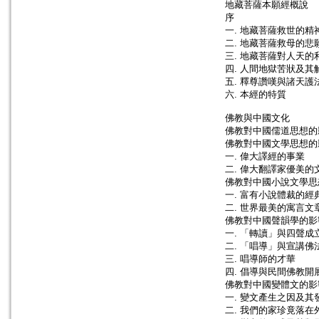
地藏菩薩本願經概說
序
一. 地藏菩薩救世的精
二. 地藏菩薩救母的悲
三. 地藏菩薩對人天的
四. 人間地獄苦狀及其
五. 釋尊讚嘆與諸天護
六. 本經的特質
佛教與中國文化
佛教對中國儒道思想的
佛教對中國文學思想的
一. 偉大譯經的事業
二. 偉大翻譯家優美的
佛教對中國小說文學思
一. 富有小說體裁的經
二. 世界最美的寓言文
佛教對中國聲韻學的影
一. 「轉讀」與四聲成
二. 「唱導」與宣講佛
三. 唱導師的才華
四. 倡導與民間佛教開
佛教對中國變體文的影
一. 變文產生之因及其
二. 我們的家珍竟落在