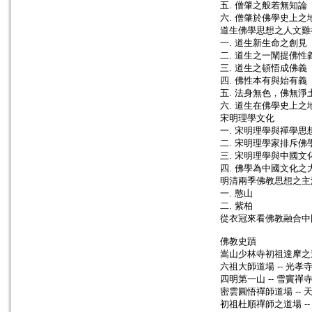
五. 僧肇之般若無知論
六. 僧肇於佛學史上之
道生佛學思想之人文雞
一. 道生新生命之創見
二. 道生之一闡提佛性
三. 道生之頓悟成佛義
四. 佛性本有與始有義
五. 法身無色，佛無淨
六. 道生在佛學史上之
宋明理學文化
一. 宋明理學與禪學思
二. 宋明理學家排斥佛
三. 宋明理學與中國文
四. 佛學為中國文化之
明清兩季佛教思想之主
一. 憨山
二. 紫柏
從衣冠來看佛教融合中
佛教史蹟
嵩山少林寺初祖達摩之
六祖大師道場 -- 光孝
四明第一山 -- 雪竇禪
密雲圓悟禪師道場 -- 
初祖杜順禪師之道場 --