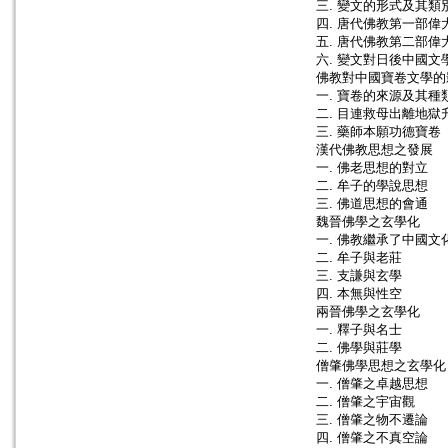
三. 變文的形式及其類
四. 唐代佛教第一部偉大
五. 唐代佛教第二部偉大
六. 變文對日後中國文
佛教對中國寶卷文學的
一. 寶卷的來源及其種
二. 目連救母出離地獄
三. 藥師本願功德寶卷
漢代佛教思想之發展
一. 佛老思想的對立
二. 牟子的學說思想
三. 佛道思想的會通
魏晉佛學之玄學化
一. 佛教繼承了中國文
二. 牟子與老莊
三. 支謙與玄學
四. 本無與性空
兩晉佛學之玄學化
一. 釋子與名士
二. 佛學與莊學
僧肇佛學思想之玄學化
一. 僧肇之卓越思想
二. 僧肇之宇宙觀
三. 僧肇之物不遷論
四. 僧肇之不真空論