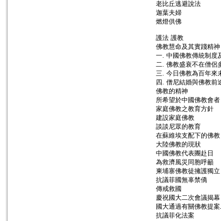
老比丘逃避說法
迦葉夫婦
燃燈供佛
護法 護教
佛教慧命及其實踐精神
一. 中國佛教傳統制度
二. 佛教盛衰不在僧侶
三. 今日佛教為百年來
四. 僧尼結婚與佛教前
佛教的精神
所希望於中國佛教會者
家庭佛教之教育方針
建設家庭佛教
談談尼眾的教育
在蘇維埃支配下的佛教
大陸佛教的現狀
中國佛教代表團赴日
為救濟風災同胞呼籲
柬埔寨佛教徒擁護獨立
抗議菲國無辜禁僑
傳戒救國
慶祝國大二次會議揭幕
國大通過有關佛教提案
抗議菲化法案