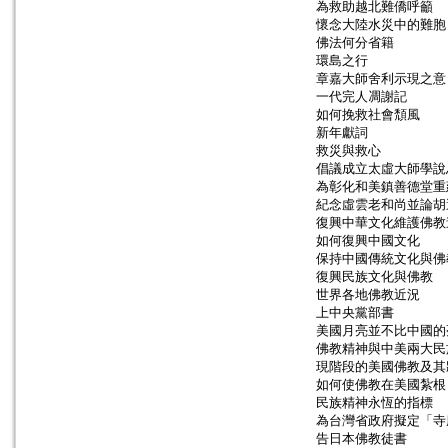
為救助越北難僑呼籲
懷念大陸水災中的難胞
佛法何分省籍
環島之行
章嘉大師舍利示現之意
一代完人凋謝記
如何挽救社會頹風
新年獻詞
救災與救心
倡議成立太虛大師學說
為彰化和美鎮善德堂重
紀念虛雲老和尚並論胡
復興中華文化維護佛教
如何復興中國文化
保持中國傳統文化與佛
復興民族文化與佛教
世界各地佛教近況
上中央黨部書
美國月亮並不比中國的
佛教精神與中美兩大民
現階段的美國佛教及其
如何使佛教在美國紮根
民族精神永恆的指標
為台灣省政府擬定「寺
告日本佛教徒書