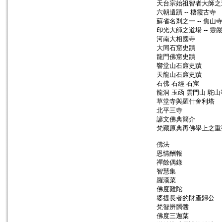
天台宗始祖智者大師之道
六朝遺蹟 -- 棲霞古寺
蘇省名剎之一 -- 焦山
印光大師之道場 -- 靈
河南大相國寺
大同石窟史蹟
龍門佛窟史蹟
響堂山石窟史蹟
天龍山石窟史蹟
石佛 石經 石窟
龍洞 玉函 雲門山 駝
草堂寺與羅什舍利塔
北平三寺
諺文佛典簡介
梵藏原典再佛學上之重
佛法
恩情酬報
禪餘偶錄
智慧集
羅漢菜
佛度難陀
婆提長者的財產歸公
梵智辨髑髏
佛度三迦葉