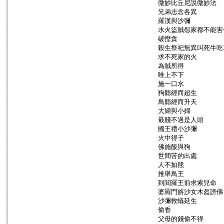
微妙比丘尼說微妙法
兄弟志念各異
羅漢與沙彌
水火盜賊怨家都不能害
破慳貪
殺生祭祀無異叫死牛吃
求不死家的火
為賊所得
唯上不下
施一口水
狗聽經而超生
鳥聽經而升天
大婦與小婦
最賤不過是人頭
國王禮小沙彌
火中得子
佛施飯與狗
世間苦的出處
人不如熊
推舉鳥王
到閻羅王前求索兒命
婆羅門旃沙女木盔謗佛
沙彌救蟻延生
偷香
父母的錢偷不得