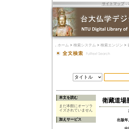
サイトマップ
．
．
ホーム
>
検索システム
>
検索エンジン
>
本文を読む
衛藏道場
まだ本館にオーソラ
イズされていません
加えサービス
出版年
出