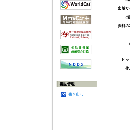
出版サ
出
資料の
ヒッ
作
書誌管理
書き出し