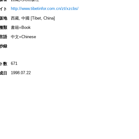
http://www.tibetinfor.com.cn/zt/xzcbs/
イト
版地
西藏, 中國 [Tibet, China]
種類
書籍=Book
言語
中文=Chinese
抄録
671
ト数
1998.07.22
成日