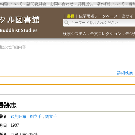
本館について
．
諮問委員会
．
お問い合わせ
．
資料提供
．
著作権について
．
当
｜
書目
｜
仏学著者データベース
｜
当サイ
検索システム
全文コレクション
デジ
．
．
書誌の詳細内容
詳細検索
勝跡志
著者
欽則旺布
;
劉立千
;
劉立千
1987
月日
版者
西藏人民出版社