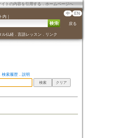
サイトの内容を引用する
．
ホームページへ
中
EN
ト内
｜
戻る
タル仏経
言語レッスン
リンク
．
．
．
検索履歴
．
説明