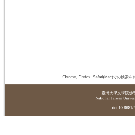
Chrome, Firefox, Safari(
臺灣大學
文學院佛
National Taiwan Universi
doi:10.6681