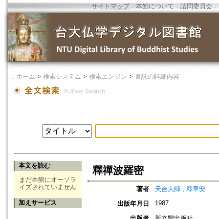
サイトマップ
．
本館について
．
諮問委員会
．
．
ホーム
>
検索システム
>
検索エンジン
>
書誌の詳細内容
本文を読む
釋禪波羅密
まだ本館にオーソラ
イズされていません
著者
天台大師
;
釋章安
加えサービス
1987
出版年月日
出版者
新文豐出版社