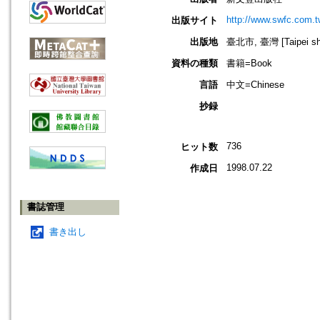
http://www.swfc.com.t
出版サイト
出版地
臺北市, 臺灣 [Taipei shi
資料の種類
書籍=Book
言語
中文=Chinese
抄録
736
ヒット数
1998.07.22
作成日
書誌管理
書き出し