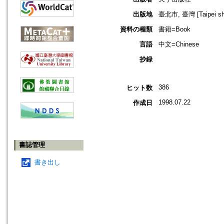
出版地
臺北市, 臺灣 [Taipei shi
資料の種類
書籍=Book
言語
中文=Chinese
抄録
386
ヒット数
1998.07.22
作成日
書誌管理
書き出し