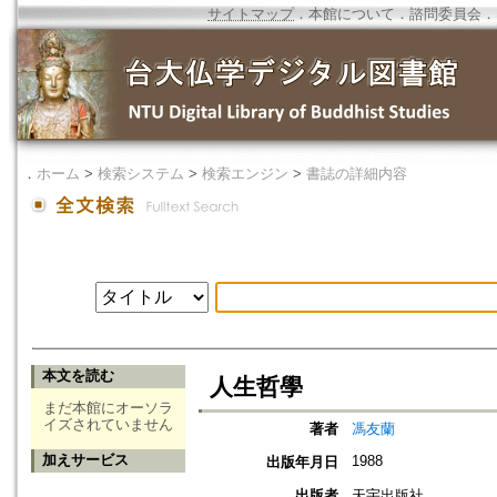
サイトマップ
．
本館について
．
諮問委員会
．
．
ホーム
>
検索システム
>
検索エンジン
>
書誌の詳細内容
本文を読む
人生哲學
まだ本館にオーソラ
イズされていません
著者
馮友蘭
加えサービス
1988
出版年月日
出版者
天宇出版社