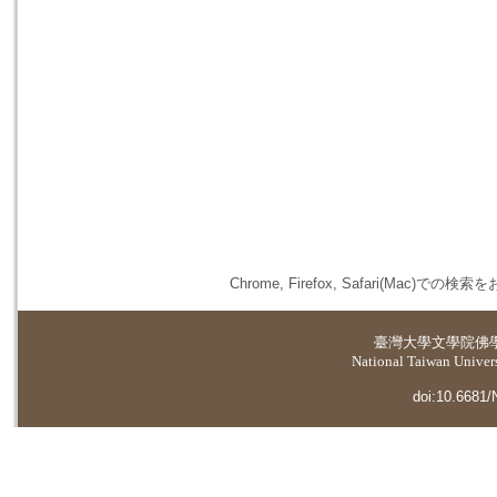
Chrome, Firefox, Safari(
臺灣大學
文學院佛
National Taiwan Universi
doi:10.6681