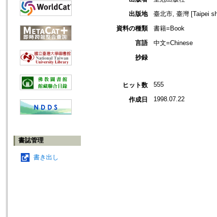
出版地
臺北市, 臺灣 [Taipei shi
資料の種類
書籍=Book
言語
中文=Chinese
抄録
555
ヒット数
1998.07.22
作成日
書誌管理
書き出し