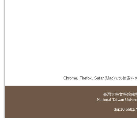
Chrome, Firefox, Safari(
臺灣大學
文學院佛
National Taiwan Universi
doi:10.6681