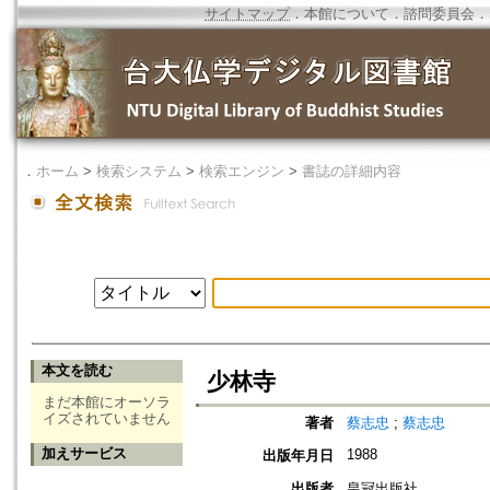
サイトマップ
．
本館について
．
諮問委員会
．
．
ホーム
>
検索システム
>
検索エンジン
>
書誌の詳細内容
本文を読む
少林寺
まだ本館にオーソラ
イズされていません
著者
蔡志忠
;
蔡志忠
加えサービス
1988
出版年月日
出版者
皇冠出版社